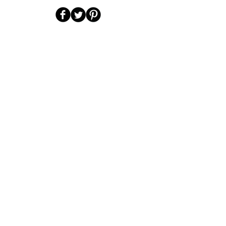
Contact us
Riccardo Pascucci
Via GB Lulli 61
00052 Cerveteri (Rm) Italy
Cell:
3491583089