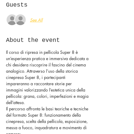
Guests
See All
About the event
Il corso di ripresa in pellicola Super 8 è 
un’esperienza pratica e immersiva dedicata a 
chi desidera riscoprire il fascino del cinema 
analogico. Attraverso l’uso della storica 
cinepresa Super 8, i partecipanti 
impareranno a raccontare storie per 
immagini valorizzando l’estetica unica della 
pellicola: grana, colori, imperfezioni e magia 
dell’attesa.
Il percorso affronta le basi teoriche e tecniche 
del formato Super 8: funzionamento della 
cinepresa, scelta della pellicola, esposizione, 
messa a fuoco, inquadratura e movimento di 
camera;